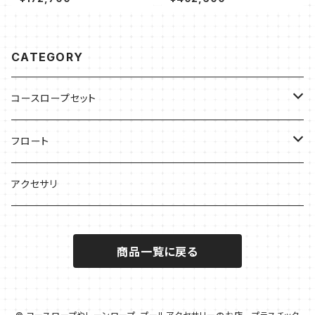
CATEGORY
コースロープセット
25ｍプール用
フロート
50ｍプール用
フロート径40Φ 40mm
アクセサリ
フロート径60Φ 60mm
商品一覧に戻る
フロート径75Φ 75mm
フロート径80Φ 80mm